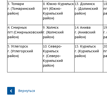
3.
Томари
8.
Южно-Курильск
13.
Долинск
18
г.
(
Томаринский
пгт
(
Южно-
г.
(
Долинский
пг
район
)
Курильский
район
)
р
район
)
4.
Смирных
9.
Холмск
14.
Анива
19
пгт
(
Смирныховский
г.
(
Холмский
г.
(
Анивский
г.
район
)
район
)
район
)
р
5.
Углегорск
10.
Северо-
15.
Курильск
20
г.
(
Углегорский
Курильск
г.
(
Курильский
пг
район
)
г.
(
Северо-
район
)
р
Курильский
район
)
Вернуться