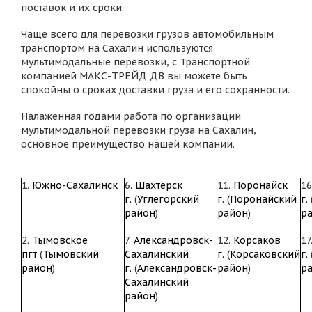
поставок и их сроки.
Чаще всего для перевозки грузов автомобильным
транспортом на Сахалин используются
мультимодальные перевозки, с Транспортной
компанией МАКС-ТРЕЙД ДВ вы можете быть
спокойны о сроках доставки груза и его сохранности.
Налаженная годами работа по организации
мультимодальной перевозки груза на Сахалин,
основное преимущество нашей компании.
1.
Южно-Сахалинск
6.
Шахтерск
11.
Поронайск
16
г.
(
Углегорский
г.
(
Поронайский
г.
район
)
район
)
р
2.
Тымовское
7.
Александровск-
12.
Корсаков
17
пгт
(
Тымовский
Сахалинский
г.
(
Корсаковский
г.
район
)
г.
(
Александровск-
район
)
р
Сахалинский
район
)