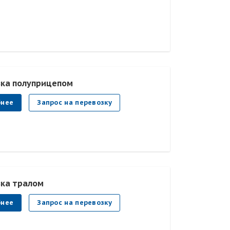
ка полуприцепом
бнее
Запрос на перевозку
ка тралом
бнее
Запрос на перевозку