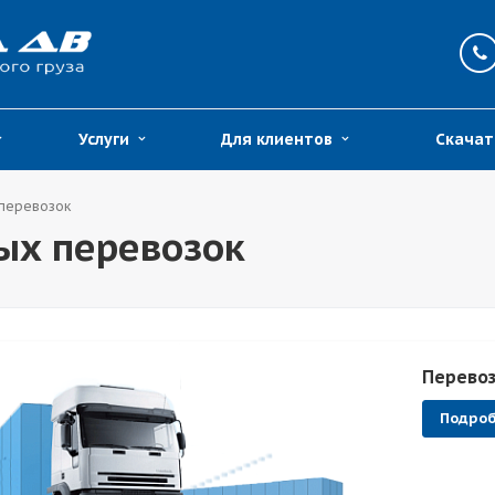
Услуги
Для клиентов
Скачат
 перевозок
ых перевозок
Перево
Подро