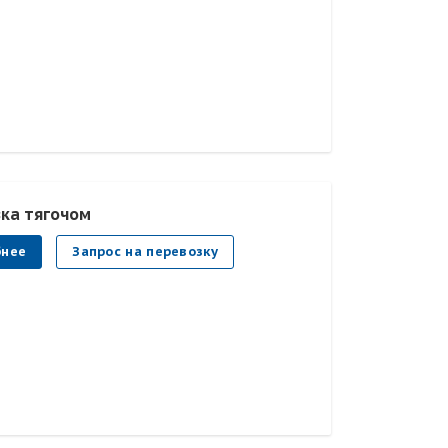
ка тягочом
бнее
Запрос на перевозку